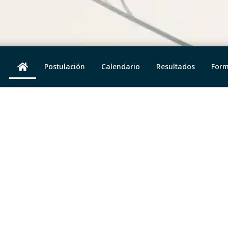
Postulación
Calendario
Resultados
Form
¿A quién va dirigido?
A
Podrán participar aquellas
personas
investigadoras mexicanas
que realicen