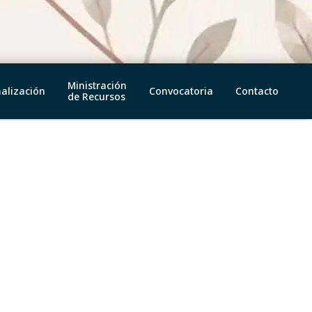
Ministración
alización
Convocatoria
Contacto
de Recursos
B
Podrán participar aquellas
personas
investigadoras mexicanas con