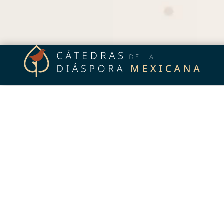
¿Qué es?
Es un programa dirigido a
personas investigadoras
mexicanas que residen en el exterior
y que desean
mantener un vínculo con México a través de
actividades académicas de formación o de
investigación.