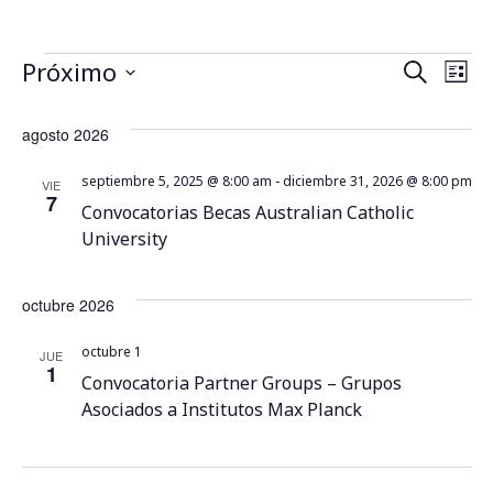
Próximo
B
N
Buscar
Lista
Seleccionar
a
fecha.
ú
agosto 2026
v
s
septiembre 5, 2025 @ 8:00 am
-
diciembre 31, 2026 @ 8:00 pm
VIE
e
7
Convocatorias Becas Australian Catholic
q
g
University
u
a
octubre 2026
c
e
octubre 1
JUE
i
d
1
Convocatoria Partner Groups – Grupos
ó
Asociados a Institutos Max Planck
a
n
y