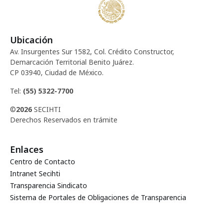
d
e
e
n
t
Ubicación
v
Av. Insurgentes Sur 1582, Col. Crédito Constructor,
o
Demarcación Territorial Benito Juárez.
i
CP 03940, Ciudad de México.
s
Tel:
(55) 5322-7700
©
2026
SECIHTI
t
Derechos Reservados en trámite
a
Enlaces
s
Centro de Contacto
Intranet Secihti
d
Transparencia Sindicato
Sistema de Portales de Obligaciones de Transparencia
e