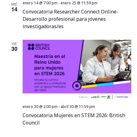
d
e
enero 14 @ 7:00 pm
-
enero 25 @ 11:59 pm
MIÉ
14
Convocatoria Researcher Connect Online-
e
n
Desarrollo profesional para jóvenes
t
v
investigadoras/es
o
i
VIE
30
s
t
a
s
enero 30 @ 2:00 pm
-
abril 30 @ 11:59 pm
d
Convocatoria Mujeres en STEM 2026: British
Council
e