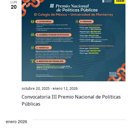
d
LUN
20
n
e
v
a
i
v
s
e
t
g
a
a
s
d
c
octubre 20, 2025
-
enero 12, 2026
Convocatoria III Premio Nacional de Políticas
e
i
Públicas
E
ó
v
enero 2026