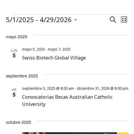
5/1/2025
 - 
4/29/2026
B
N
Buscar
Lista
Seleccionar
a
fecha.
ú
mayo 2025
v
s
mayo 5, 2025
-
mayo 7, 2025
LUN
e
5
Swiss Biotech Global Village
q
g
u
a
septiembre 2025
c
e
septiembre 5, 2025 @ 8:00 am
-
diciembre 31, 2026 @ 8:00 pm
VIE
5
Convocatorias Becas Australian Catholic
i
d
University
ó
a
n
octubre 2025
y