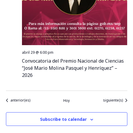
abril 29 @ 6:00 pm
Convocatoria del Premio Nacional de Ciencias
“José Mario Molina Pasquel y Henríquez” –
2026
Eventos
Eventos
anterior(es)
Hoy
siguiente(s)
Subscribe to calendar