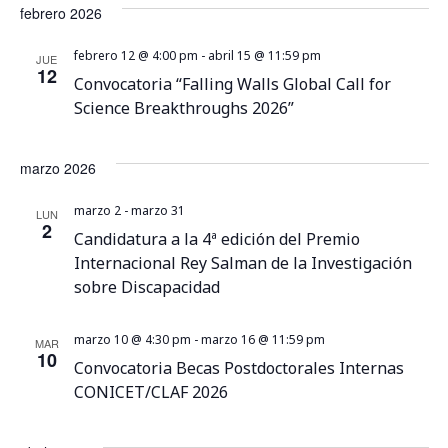
E
febrero 2026
v
febrero 12 @ 4:00 pm
-
abril 15 @ 11:59 pm
JUE
12
Convocatoria “Falling Walls Global Call for
e
Science Breakthroughs 2026”
n
marzo 2026
t
marzo 2
-
marzo 31
LUN
2
o
Candidatura a la 4ª edición del Premio
Internacional Rey Salman de la Investigación
s
sobre Discapacidad
marzo 10 @ 4:30 pm
-
marzo 16 @ 11:59 pm
MAR
10
Convocatoria Becas Postdoctorales Internas
CONICET/CLAF 2026