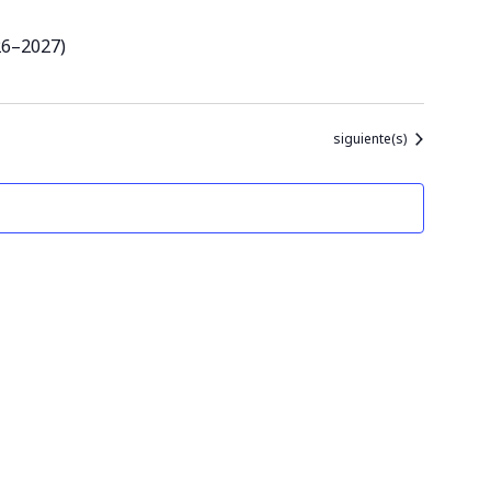
26–2027)
Eventos
siguiente(s)