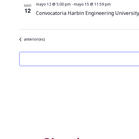
mayo 12 @ 5:00 pm
-
mayo 15 @ 11:59 pm
MAR
12
Convocatoria Harbin Engineering Universit
Eventos
anterior(es)