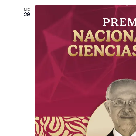
MIÉ
29