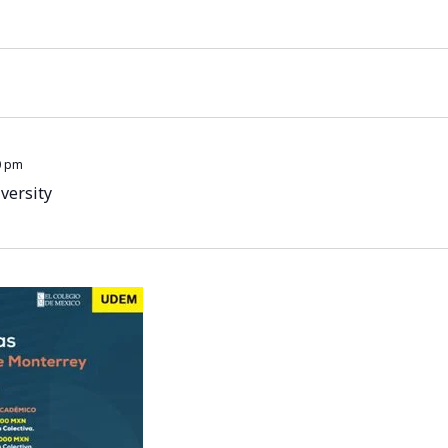
0 pm
versity