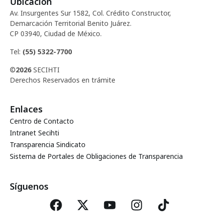
E
Ubicación
ó
Av. Insurgentes Sur 1582, Col. Crédito Constructor,
v
Demarcación Territorial Benito Juárez.
d
CP 03940, Ciudad de México.
e
Tel:
(55) 5322-7700
e
n
©
2026
SECIHTI
t
v
Derechos Reservados en trámite
o
i
Enlaces
Centro de Contacto
s
Intranet Secihti
Transparencia Sindicato
t
Sistema de Portales de Obligaciones de Transparencia
a
Síguenos
s
d