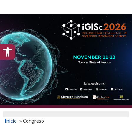
content
Open toolbar
Inicio
»
Congreso