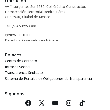
Ubicación
d
c
Av. Insurgentes Sur 1582, Col. Crédito Constructor,
e
Demarcación Territorial Benito Juárez.
i
CP 03940, Ciudad de México.
E
ó
Tel:
(55) 5322-7700
v
©
2026
SECIHTI
d
e
Derechos Reservados en trámite
e
n
Enlaces
t
v
Centro de Contacto
o
Intranet Secihti
i
Transparencia Sindicato
Sistema de Portales de Obligaciones de Transparencia
s
t
Síguenos
a