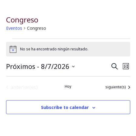
Congreso
Eventos
Congreso
No se ha encontrado ningún resultado.
Notice
Próximos
 - 
8/7/2026
B
N
Buscar
Lista
Seleccionar
a
fecha.
ú
Eventos
Hoy
anterior(es)
Eventos
siguiente(s)
v
s
e
q
Subscribe to calendar
g
u
a