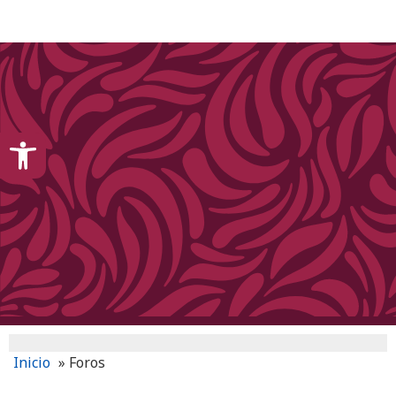
content
Open toolbar
Inicio
»
Foros