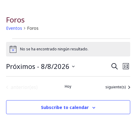
Foros
Eventos
Foros
No se ha encontrado ningún resultado.
Notice
Próximos
 - 
8/8/2026
B
N
Buscar
Lista
Seleccionar
a
fecha.
ú
Eventos
Hoy
anterior(es)
Eventos
siguiente(s)
v
s
e
q
Subscribe to calendar
g
u
a