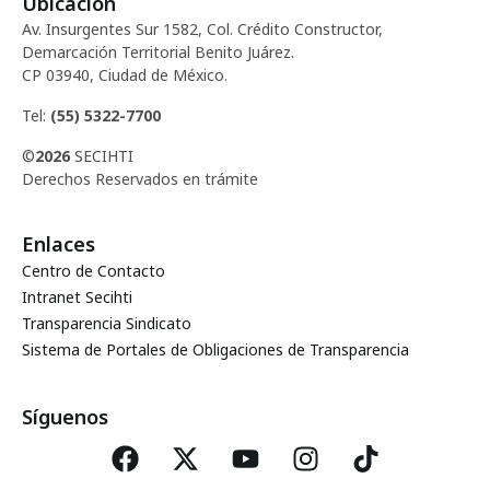
Ubicación
d
c
Av. Insurgentes Sur 1582, Col. Crédito Constructor,
e
Demarcación Territorial Benito Juárez.
i
CP 03940, Ciudad de México.
E
ó
Tel:
(55) 5322-7700
v
©
2026
SECIHTI
d
e
Derechos Reservados en trámite
e
n
Enlaces
t
v
Centro de Contacto
o
Intranet Secihti
i
Transparencia Sindicato
Sistema de Portales de Obligaciones de Transparencia
s
t
Síguenos
a