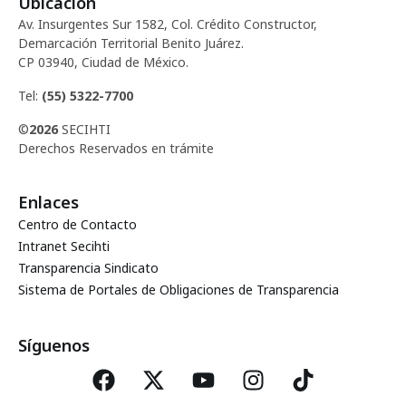
Ubicación
d
c
Av. Insurgentes Sur 1582, Col. Crédito Constructor,
e
Demarcación Territorial Benito Juárez.
i
CP 03940, Ciudad de México.
E
ó
Tel:
(55) 5322-7700
v
©
2026
SECIHTI
d
e
Derechos Reservados en trámite
e
n
Enlaces
t
v
Centro de Contacto
o
Intranet Secihti
i
Transparencia Sindicato
Sistema de Portales de Obligaciones de Transparencia
s
t
Síguenos
a