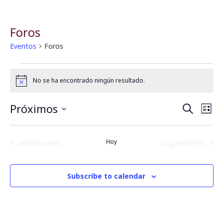
Foros
Eventos
Foros
No se ha encontrado ningún resultado.
Notice
Próximos
B
N
Buscar
Lista
Seleccionar
a
fecha.
ú
Eventos
Hoy
Eventos
anterior(es)
siguiente(s)
v
s
e
q
Subscribe to calendar
g
u
a