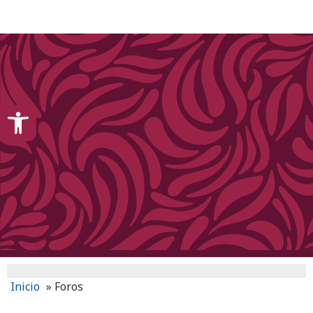
content
Open toolbar
Inicio
»
Foros