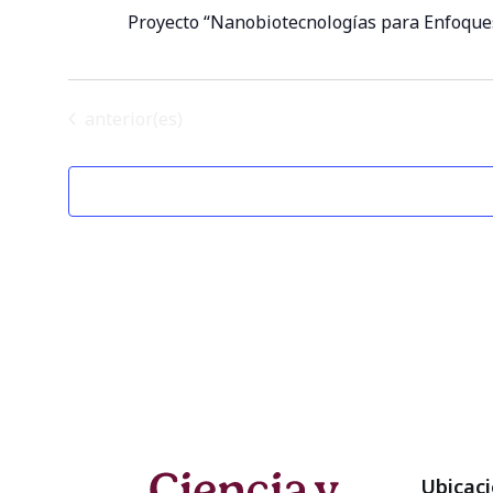
Proyecto “Nanobiotecnologías para Enfoque
Eventos
anterior(es)
Ubicac