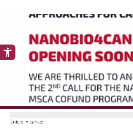
content
Open toolbar
Inicio
»
cancér