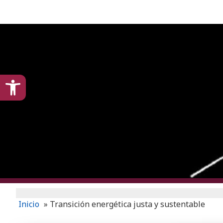
content
Open toolbar
Inicio
»
Transición energética justa y sustentable