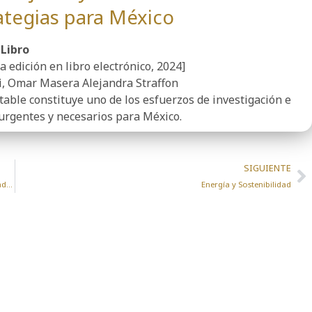
ategias para México
Libro
a edición en libro electrónico, 2024]
i, Omar Masera Alejandra Straffon
table constituye uno de los esfuerzos de investigación e
urgentes y necesarios para México.
SIGUIENTE
El astrofísico mexicano José Eduardo Méndez-Delgado fue galardonado con el premio Princesa de Girona en Investigación
Energía y Sostenibilidad