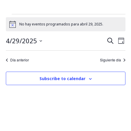
No hay eventos programados para abril 29, 2025.
Notice
4/29/2025
B
N
Buscar
Día
Seleccionar
a
fecha.
ú
Día anterior
Siguiente día
v
s
e
Subscribe to calendar
q
g
u
a
c
e
i
d
ó