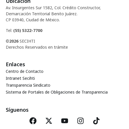
E
Ubicación
ó
Av. Insurgentes Sur 1582, Col. Crédito Constructor,
v
Demarcación Territorial Benito Juárez.
d
CP 03940, Ciudad de México.
e
Tel:
(55) 5322-7700
e
n
©
2026
SECIHTI
t
v
Derechos Reservados en trámite
o
i
Enlaces
Centro de Contacto
s
Intranet Secihti
Transparencia Sindicato
t
Sistema de Portales de Obligaciones de Transparencia
a
Síguenos
s
d