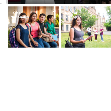
Becas
Becas al
Nacionales
Extranjero
Proyectos Estratégicos
de Ciencia y Humanidades