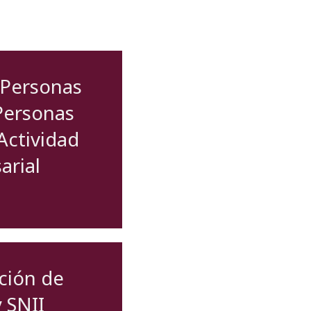
 Personas
Personas
Actividad
arial
ción de
 SNII