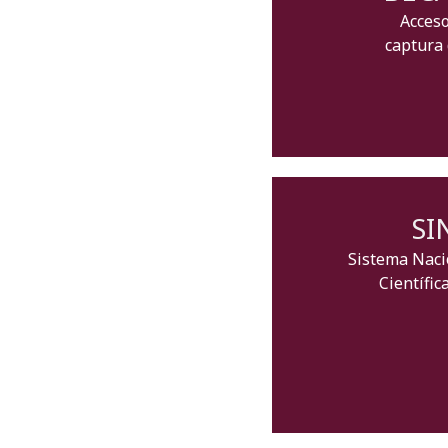
Acceso
captura 
SI
Sistema Naci
Científic