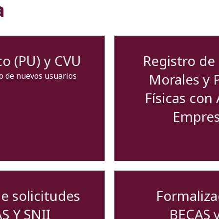
a
co (PU) y CVU
Registro de
Morales y 
ro de nuevos usuarios
Físicas con 
Empres
e solicitudes
Formaliza
S Y SNII
BECAS y