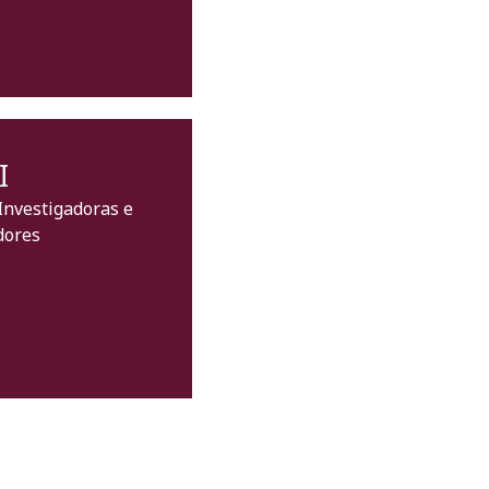
I
Investigadoras e
dores