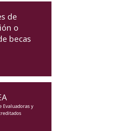
es de
ión o
 de becas
EA
e Evaluadoras y
creditados