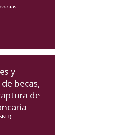
nvenios
es y
 de becas,
captura de
ancaria
SNII)