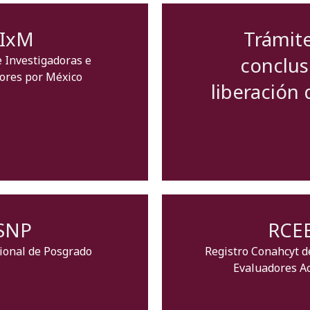
IIxM
Trámit
conclus
 Investigadoras e
ores por México
liberación
SNP
RCE
ional de Posgrado
Registro Conahcyt d
Evaluadores A