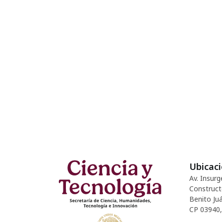
Ubicac
Av. Insurg
Construct
Benito Juá
CP 03940,