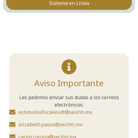
Sistema en Línea
Aviso Importante
Les pedimos enviar sus dudas a los correos
electrónicos:
estimulosfiscalesidt@secihti.mx
elizabeth.pasos@secihti.mx
carlos.corona@secihti.mx