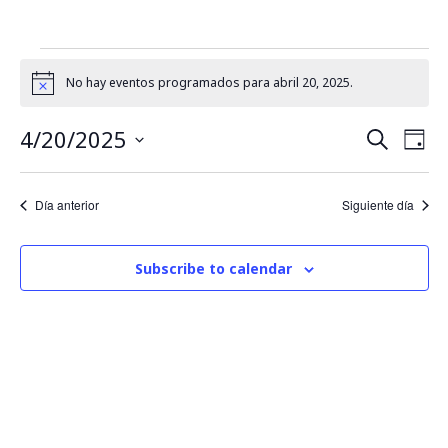
No hay eventos programados para abril 20, 2025.
Notice
4/20/2025
B
N
Buscar
Día
Seleccionar
a
fecha.
ú
Día anterior
Siguiente día
v
s
e
Subscribe to calendar
q
g
u
a
c
e
i
d
ó