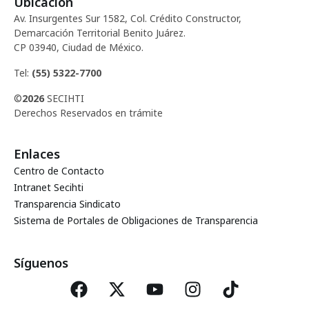
E
Ubicación
ó
Av. Insurgentes Sur 1582, Col. Crédito Constructor,
v
Demarcación Territorial Benito Juárez.
d
CP 03940, Ciudad de México.
e
Tel:
(55) 5322-7700
e
n
©
2026
SECIHTI
t
v
Derechos Reservados en trámite
o
i
Enlaces
Centro de Contacto
s
Intranet Secihti
Transparencia Sindicato
t
Sistema de Portales de Obligaciones de Transparencia
a
Síguenos
s
d