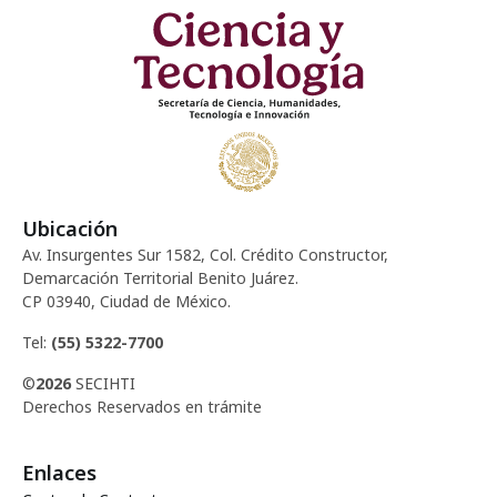
E
ó
t
v
d
o
e
e
n
s
t
v
o
i
Ubicación
Av. Insurgentes Sur 1582, Col. Crédito Constructor,
s
Demarcación Territorial Benito Juárez.
CP 03940, Ciudad de México.
t
Tel:
(55) 5322-7700
a
©
2026
SECIHTI
Derechos Reservados en trámite
s
Enlaces
d