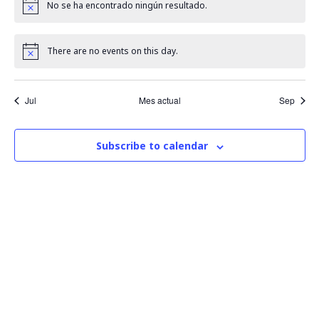
a
a
No se ha encontrado ningún resultado.
Notice
n
y
r
d
There are no events on this day.
Notice
n
i
e
v
Jul
Mes actual
Sep
a
o
i
v
d
Subscribe to calendar
s
e
e
t
g
E
a
a
v
s
d
c
e
e
i
n