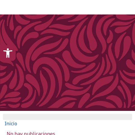
content
Open toolbar
Inicio
No hay publicaciones.