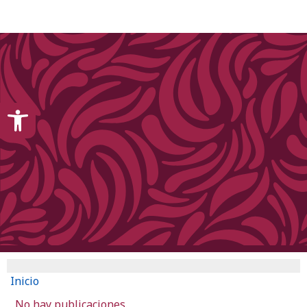
content
Open toolbar
Inicio
No hay publicaciones.