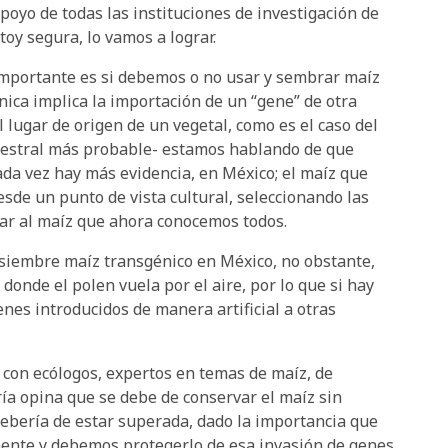
poyo de todas las instituciones de investigación de
oy segura, lo vamos a lograr.
 importante es si debemos o no usar y sembrar maíz
nica implica la importación de un “gene” de otra
lugar de origen de un vegetal, como es el caso del
 ancestral más probable- estamos hablando de que
da vez hay más evidencia, en México; el maíz que
esde un punto de vista cultural, seleccionando las
egar al maíz que ahora conocemos todos.
siembre maíz transgénico en México, no obstante,
onde el polen vuela por el aire, por lo que si hay
nes introducidos de manera artificial a otras
 con ecólogos, expertos en temas de maíz, de
ía opina que se debe de conservar el maíz sin
debería de estar superada, dado la importancia que
lmente y debemos protegerlo de esa invasión de genes