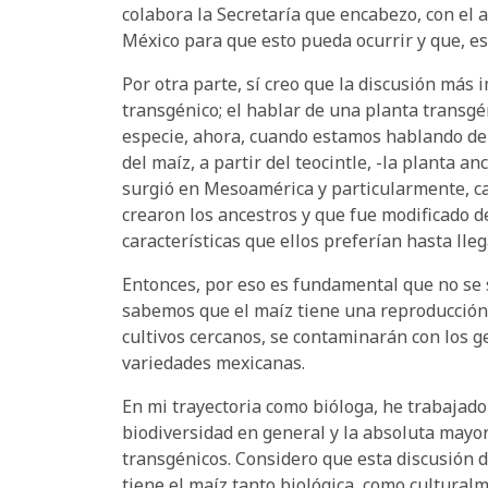
colabora la Secretaría que encabezo, con el a
México para que esto pueda ocurrir y que, est
Por otra parte, sí creo que la discusión más
transgénico; el hablar de una planta transgé
especie, ahora, cuando estamos hablando del 
del maíz, a partir del teocintle, -la planta
surgió en Mesoamérica y particularmente, ca
crearon los ancestros y que fue modificado d
características que ellos preferían hasta ll
Entonces, por eso es fundamental que no se 
sabemos que el maíz tiene una reproducción d
cultivos cercanos, se contaminarán con los ge
variedades mexicanas.
En mi trayectoria como bióloga, he trabajado
biodiversidad en general y la absoluta mayor
transgénicos. Considero que esta discusión 
tiene el maíz tanto biológica, como cultura