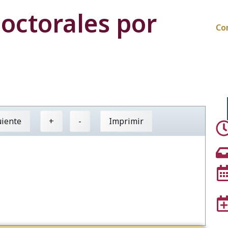
octorales por
Co
uiente
+
-
Imprimir