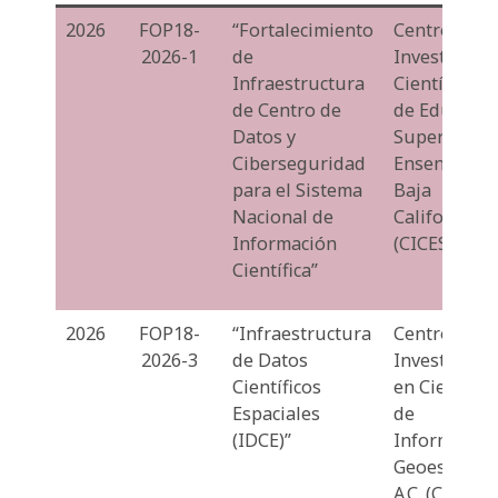
2026
FOP18-
“Fortalecimiento
Centro de
2026-1
de
Investigaci
Infraestructura
Científica y
de Centro de
de Educació
Datos y
Superior de
Ciberseguridad
Ensenada,
para el Sistema
Baja
Nacional de
California
Información
(CICESE).
Científica”
2026
FOP18-
“Infraestructura
Centro de
2026-3
de Datos
Investigaci
Científicos
en Ciencias
Espaciales
de
(IDCE)”
Informació
Geoespacial
A.C. (Centro