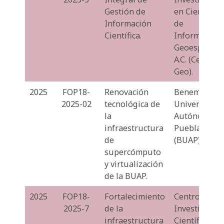
Gestión de
en Ciencias
Información
de
Científica.
Información
Geoespacial,
A.C. (Centro
Geo).
2025
FOP18-
Renovación
Benemérita
2025-02
tecnológica de
Universidad
la
Autónoma d
infraestructura
Puebla
de
(BUAP).
supercómputo
y virtualización
de la BUAP.
2025
FOP18-
Fortalecimiento
Centro de
2025-7
de la
Investigació
infraestructura
Científica y