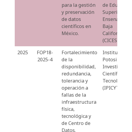
para la gestión
de Educació
y preservación
Superior de
de datos
Ensenada,
científicos en
Baja
México.
California
(CICESE).
2025
FOP18-
Fortalecimiento
Instituto
2025-4
de la
Potosino de
disponibilidad,
Investigació
redundancia,
Científica y
tolerancia y
Tecnológica
operación a
(IPICYT).
fallas de la
infraestructura
física,
tecnológica y
de Centro de
Datos.