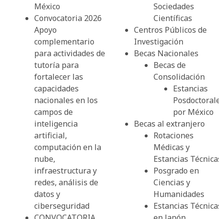
México
Sociedades
Convocatoria 2026
Científicas
Apoyo
Centros Públicos de
complementario
Investigación
para actividades de
Becas Nacionales
tutoría para
Becas de
fortalecer las
Consolidación
capacidades
Estancias
nacionales en los
Posdoctoral
campos de
por México
inteligencia
Becas al extranjero
artificial,
Rotaciones
computación en la
Médicas y
nube,
Estancias Técnica
infraestructura y
Posgrado en
redes, análisis de
Ciencias y
datos y
Humanidades
ciberseguridad
Estancias Técnica
CONVOCATORIA
en Japón