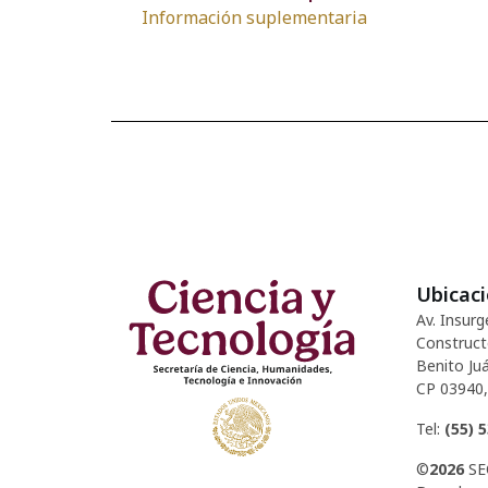
Información suplementaria
Ubicac
Av. Insurg
Construct
Benito Juá
CP 03940,
Tel:
(55) 
©
2026
SE