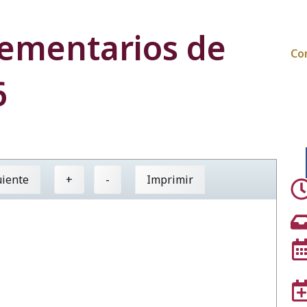
ementarios de
Co
6
uiente
+
-
Imprimir