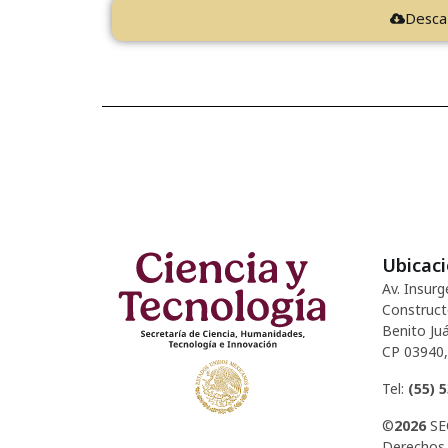
Desca
Ubicac
Av. Insurg
Construct
Benito Juá
CP 03940,
Tel:
(55) 
©
2026
SE
Derechos 