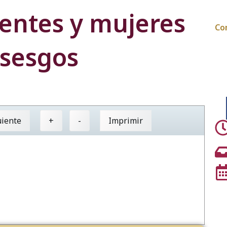
centes y mujeres
Co
 sesgos
uiente
+
-
Imprimir