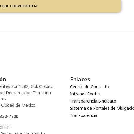
rgar convocatoria
ión
Enlaces
entes Sur 1582, Col. Crédito
Centro de Contacto
or, Demarcación Territorial
Intranet Secihti
rez.
Transparencia Sindicato
 Ciudad de México.
Sistema de Portales de Obligaci
Transparencia
5322-7700
CIHTI
Reservados en trámite