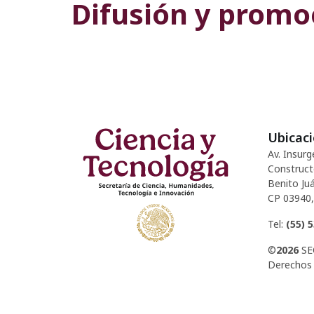
Difusión y promoc
Ubicac
Av. Insurg
Construct
Benito Juá
CP 03940,
Tel:
(55) 
©
2026
SE
Derechos 