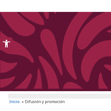
content
Open toolbar
Inicio
»
Difusión y promoción​