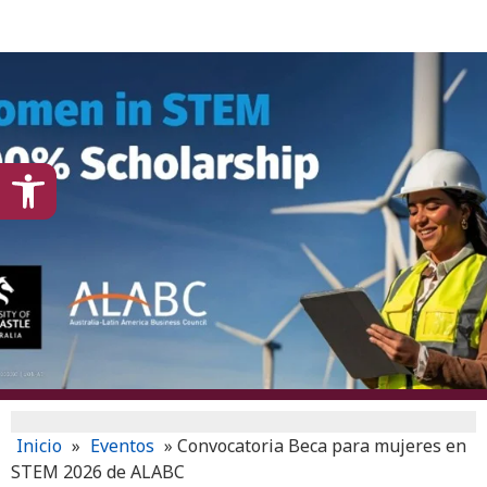
content
Open toolbar
Inicio
»
Eventos
»
Convocatoria Beca para mujeres en
STEM 2026 de ALABC