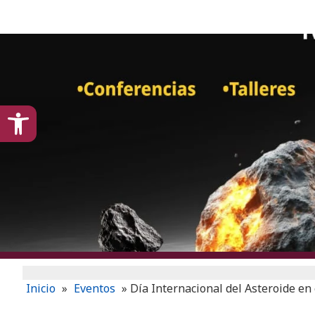
content
Open toolbar
Inicio
»
Eventos
»
Día Internacional del Asteroide en