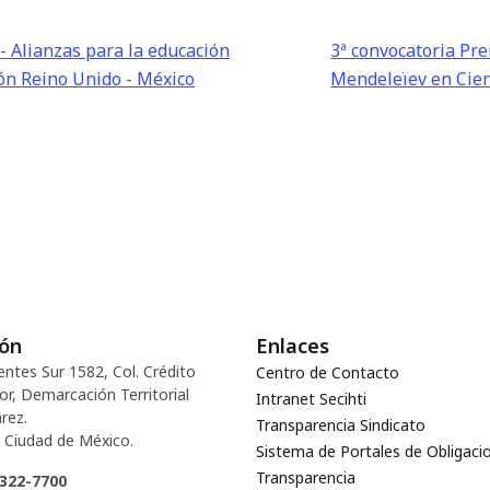
 Alianzas para la educación
3ª convocatoria Pr
ión Reino Unido - México
Mendeleïev en Cie
ión
Enlaces
entes Sur 1582, Col. Crédito
Centro de Contacto
or, Demarcación Territorial
Intranet Secihti
rez.
Transparencia Sindicato
 Ciudad de México.
Sistema de Portales de Obligaci
Transparencia
5322-7700