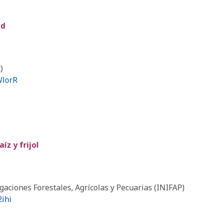
ad
)
WlorR
íz y frijol
igaciones Forestales, Agrícolas y Pecuarias (INIFAP)
2ihi