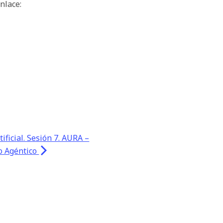
nlace:
ificial. Sesión 7. AURA –
o Agéntico