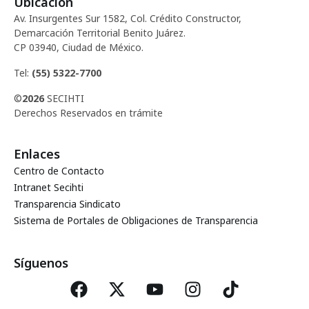
Ubicación
d
c
Av. Insurgentes Sur 1582, Col. Crédito Constructor,
e
Demarcación Territorial Benito Juárez.
i
CP 03940, Ciudad de México.
E
ó
Tel:
(55) 5322-7700
v
©
2026
SECIHTI
d
e
Derechos Reservados en trámite
e
n
Enlaces
t
v
Centro de Contacto
o
Intranet Secihti
i
Transparencia Sindicato
Sistema de Portales de Obligaciones de Transparencia
s
t
Síguenos
a