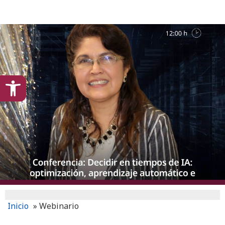
content
Open toolbar
Inicio
»
Webinario