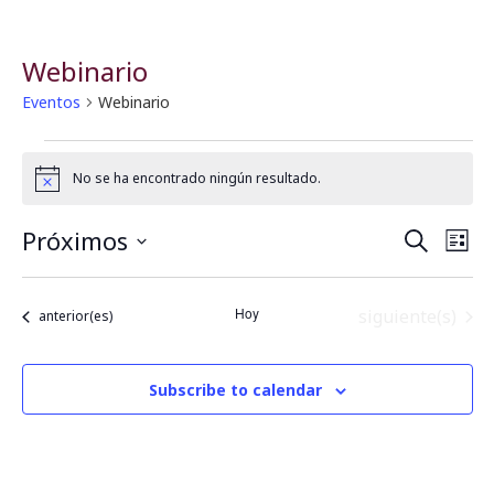
Webinario
Eventos
Webinario
No se ha encontrado ningún resultado.
Notice
Próximos
B
N
Buscar
Lista
Seleccionar
a
fecha.
ú
Hoy
Eventos
siguiente(s)
Eventos
anterior(es)
v
s
e
q
Subscribe to calendar
g
u
a