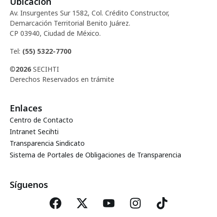
E
Ubicación
ó
Av. Insurgentes Sur 1582, Col. Crédito Constructor,
v
Demarcación Territorial Benito Juárez.
d
CP 03940, Ciudad de México.
e
Tel:
(55) 5322-7700
e
n
©
2026
SECIHTI
t
v
Derechos Reservados en trámite
o
i
Enlaces
Centro de Contacto
s
Intranet Secihti
Transparencia Sindicato
t
Sistema de Portales de Obligaciones de Transparencia
a
Síguenos
s
d