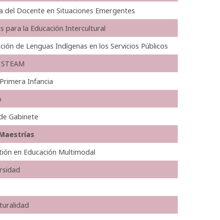
ra del Docente en Situaciones Emergentes
 para la Educación Intercultural
ción de Lenguas Indígenas en los Servicios Públicos
za STEAM
 Primera Infancia
o
 de Gabinete
Maestrías
tión en Educación Multimodal
rsidad
lturalidad