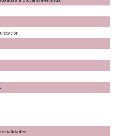
odalidad a Distancia-Híbrida
unicación
ia
pecialidades