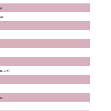
ia
ón
icación
no