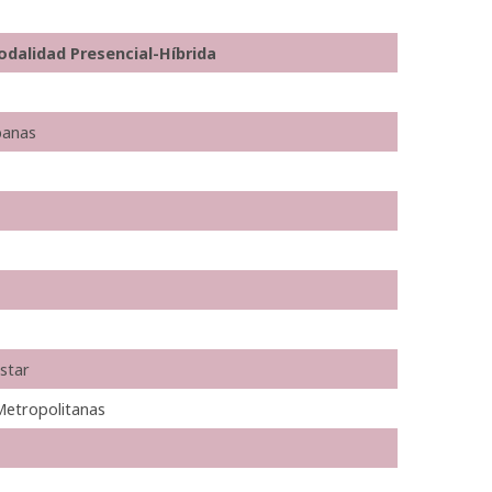
odalidad Presencial-Híbrida
banas
star
Metropolitanas