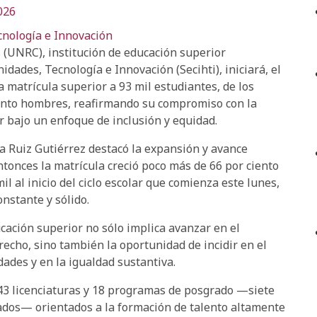
026
cnología e Innovación
 (UNRC), institución de educación superior
idades, Tecnología e Innovación (Secihti), iniciará, el
 matrícula superior a 93 mil estudiantes, de los
iento hombres, reafirmando su compromiso con la
r bajo un enfoque de inclusión y equidad.
a Ruiz Gutiérrez destacó la expansión y avance
ntonces la matrícula creció poco más de 66 por ciento
l al inicio del ciclo escolar que comienza este lunes,
nstante y sólido.
ucación superior no sólo implica avanzar en el
echo, sino también la oportunidad de incidir en el
dades y en la igualdad sustantiva.
3 licenciaturas y 18 programas de posgrado —siete
rados— orientados a la formación de talento altamente