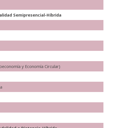
alidad Semipresencial-Híbrida
ioeconomía y Economía Circular)
ia