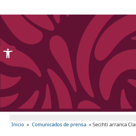
content
Open toolbar
Inicio
»
Comunicados de prensa
»
Secihti arranca Cl