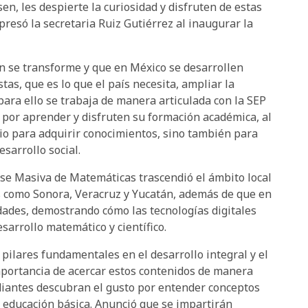
sen, les despierte la curiosidad y disfruten de estas
presó la secretaria Ruiz Gutiérrez al inaugurar la
ón se transforme y que en México se desarrollen
as, que es lo que el país necesita, ampliar la
e para ello se trabaja de manera articulada con la SEP
 por aprender y disfruten su formación académica, al
cio para adquirir conocimientos, sino también para
esarrollo social.
ase Masiva de Matemáticas trascendió el ámbito local
 como Sonora, Veracruz y Yucatán, además de que en
dades, demostrando cómo las tecnologías digitales
sarrollo matemático y científico.
pilares fundamentales en el desarrollo integral y el
 importancia de acercar estos contenidos de manera
udiantes descubran el gusto por entender conceptos
la educación básica. Anunció que se impartirán