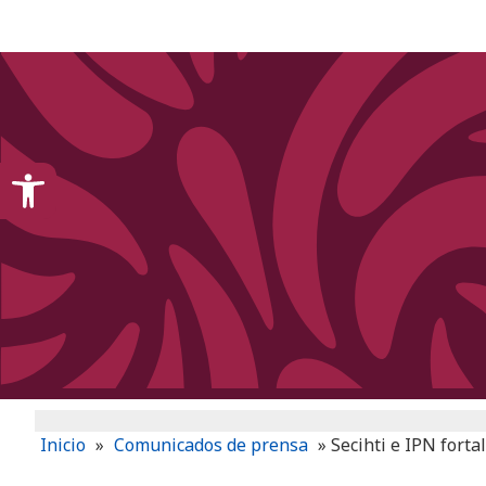
content
Open toolbar
Inicio
»
Comunicados de prensa
»
Secihti e IPN forta