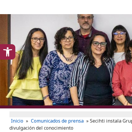
content
Open toolbar
Inicio
»
Comunicados de prensa
»
Secihti instala Gru
divulgación del conocimiento