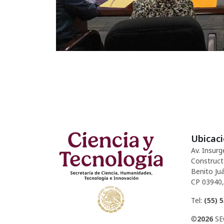
Ubicac
Av. Insurg
Construct
Benito Juá
CP 03940,
Tel:
(55) 
©
2026
SE