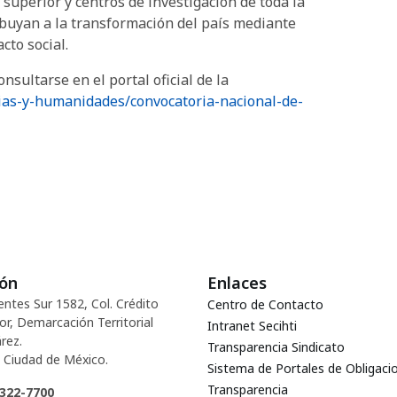
 superior y centros de investigación de toda la
buyan a la transformación del país mediante
cto social.
nsultarse en el portal oficial de la
ncias-y-humanidades/convocatoria-nacional-de-
ión
Enlaces
entes Sur 1582, Col. Crédito
Centro de Contacto
or, Demarcación Territorial
Intranet Secihti
rez.
Transparencia Sindicato
 Ciudad de México.
Sistema de Portales de Obligaci
Transparencia
5322-7700