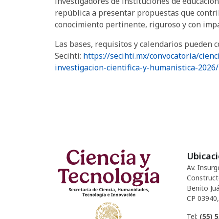
investigadores de instituciones de educación
república a presentar propuestas que contri
conocimiento pertinente, riguroso y con impa
Las bases, requisitos y calendarios pueden co
Secihti:
https://secihti.mx/convocatoria/cie
investigacion-cientifica-y-humanistica-2026/
Ubicac
Av. Insurg
Construct
Benito Juá
CP 03940,
Tel:
(55) 