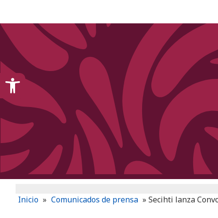
content
Open toolbar
Inicio
»
Comunicados de prensa
»
Secihti lanza Conv