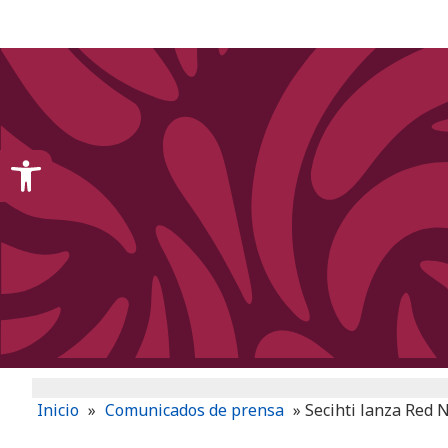
content
Open toolbar
Inicio
»
Comunicados de prensa
»
Secihti lanza Red 