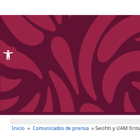
content
Open toolbar
Inicio
»
Comunicados de prensa
»
Secihti y UAM firma