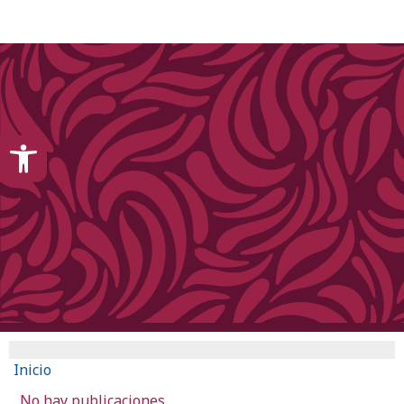
content
Open toolbar
Inicio
No hay publicaciones.