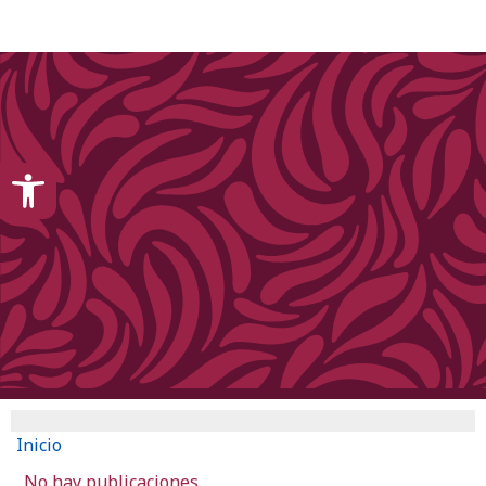
content
Open toolbar
Inicio
No hay publicaciones.