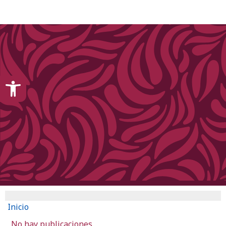
content
Open toolbar
Inicio
No hay publicaciones.