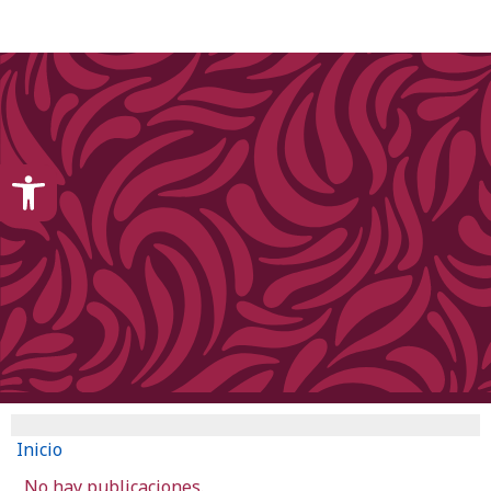
content
Open toolbar
Inicio
No hay publicaciones.