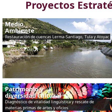
Proyectos Estrat
Medio
Ambiente
Restauración de cuencas Lerma-Santiago, Tula y Atoyac
CONOCE MÁS
Patrimonio y
diversidad cultural
Diagnóstico de vitalidad lingüística y rescate de
materias primas de artes y oficios