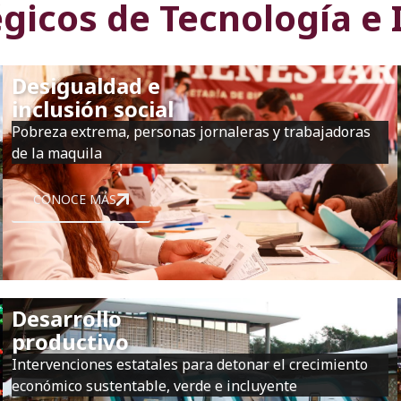
égicos de Tecnología e
Desigualdad e
inclusión social
Pobreza extrema, personas jornaleras y trabajadoras
de la maquila
CONOCE MÁS
Desarrollo
productivo
Intervenciones estatales para detonar el crecimiento
económico sustentable, verde e incluyente