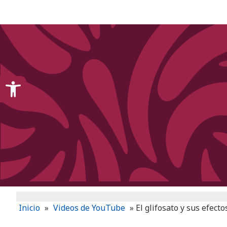
content
Open toolbar
Inicio
»
Videos de YouTube
»
El glifosato y sus efect