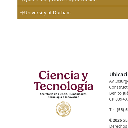
University of Durham
Ubicac
Av. Insurg
Construct
Benito Juá
CP 03940,
Tel:
(55) 
©
2026
SE
Derechos 