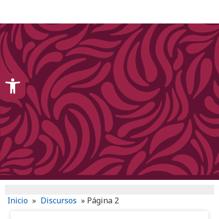
content
Open toolbar
Inicio
»
Discursos
»
Página 2