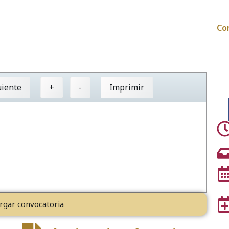
Co
uiente
+
-
Imprimir
rgar convocatoria