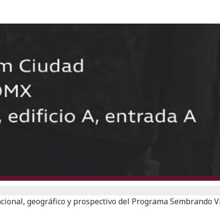
uncional, geográfico y prospectivo del Programa Sembrando V