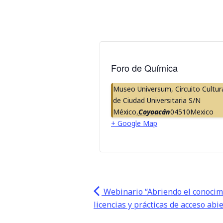
Foro de Química
Museo Universum, Circuito Cultur
de Ciudad Universitaria S/N
México
,
Coyoacán
04510
Mexico
+ Google Map
Webinario “Abriendo el conocim
licencias y prácticas de acceso abi