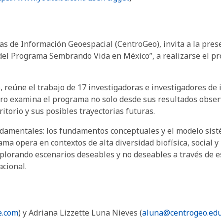
as de Información Geoespacial (CentroGeo), invita a la prese
 del Programa Sembrando Vida en México”, a realizarse el pr
 reúne el trabajo de 17 investigadoras e investigadores de i
ibro examina el programa no solo desde sus resultados obser
itorio y sus posibles trayectorias futuras.
undamentales: los fundamentos conceptuales y el modelo sist
ma opera en contextos de alta diversidad biofísica, social y 
xplorando escenarios deseables y no deseables a través de 
acional.
e.com
) y Adriana Lizzette Luna Nieves (
aluna@centrogeo.ed