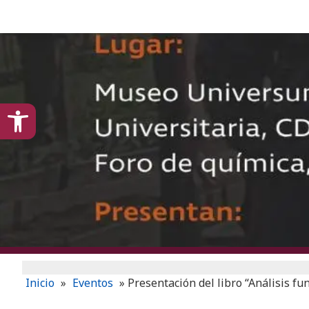
content
Open toolbar
Inicio
»
Eventos
»
Presentación del libro “Análisis f