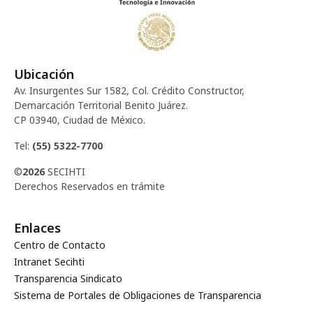
E
ó
t
v
d
o
e
Ubicación
e
n
s
Av. Insurgentes Sur 1582, Col. Crédito Constructor,
t
Demarcación Territorial Benito Juárez.
v
CP 03940, Ciudad de México.
o
i
Tel:
(55) 5322-7700
©
2026
SECIHTI
s
Derechos Reservados en trámite
t
Enlaces
a
Centro de Contacto
Intranet Secihti
s
Transparencia Sindicato
Sistema de Portales de Obligaciones de Transparencia
d