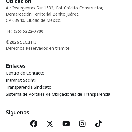
E
Ubicación
ó
Av. Insurgentes Sur 1582, Col. Crédito Constructor,
v
Demarcación Territorial Benito Juárez.
d
CP 03940, Ciudad de México.
e
Tel:
(55) 5322-7700
e
n
©
2026
SECIHTI
t
v
Derechos Reservados en trámite
o
i
Enlaces
Centro de Contacto
s
Intranet Secihti
Transparencia Sindicato
t
Sistema de Portales de Obligaciones de Transparencia
a
Síguenos
s
d